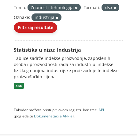
Tema:
Znanost i tehnologija
Formati:
xlsx
Oznake:
industrija
Filtriraj rezultate
Statistika u nizu: Industrija
Tablice sadrže indekse proizvodnje, zaposlenih
osoba i proizvodnosti rada za industriju, indekse
fizičkog obujma industrijske proizvodnje te indekse
proizvođačkih cijena...
xlsx
Također možete pristupiti ovom registru koristeći
API
(pogledajte
Dokumenаtаcijа API-jа
).