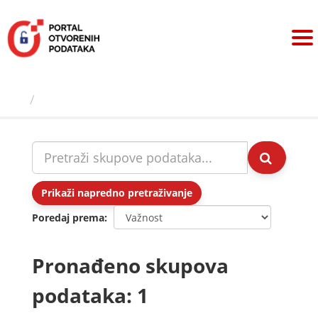
Preskoči
na
sadržaj
Skupovi podаtаkа
Prikaži napredno pretraživanje
Poredaj prema
Pronađeno skupova
podataka: 1