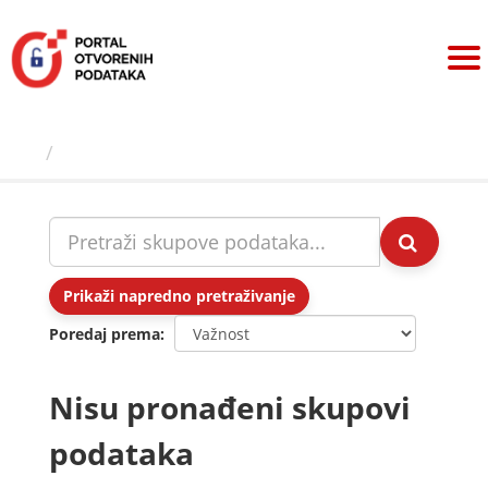
Preskoči
na
sadržaj
Skupovi podаtаkа
Prikaži napredno pretraživanje
Poredaj prema
Nisu pronađeni skupovi
podataka