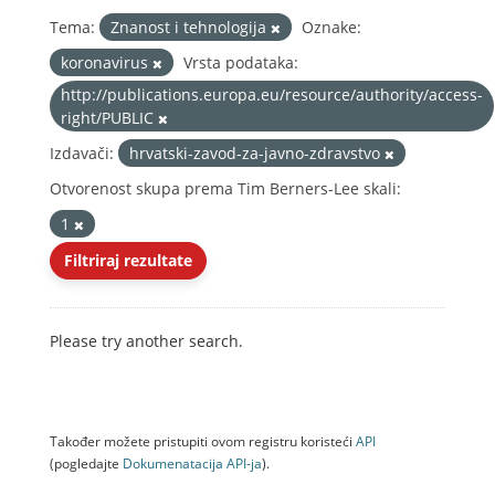
Tema:
Znanost i tehnologija
Oznake:
koronavirus
Vrsta podataka:
http://publications.europa.eu/resource/authority/access-
right/PUBLIC
Izdavači:
hrvatski-zavod-za-javno-zdravstvo
Otvorenost skupa prema Tim Berners-Lee skali:
1
Filtriraj rezultate
Please try another search.
Također možete pristupiti ovom registru koristeći
API
(pogledajte
Dokumenаtаcijа API-jа
).