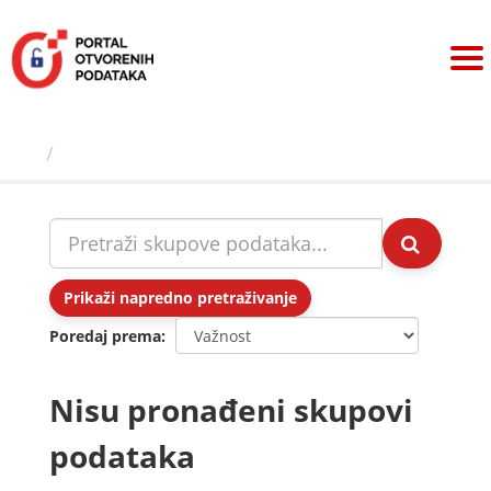
Preskoči
na
sadržaj
Skupovi podаtаkа
Prikaži napredno pretraživanje
Poredaj prema
Nisu pronađeni skupovi
podataka