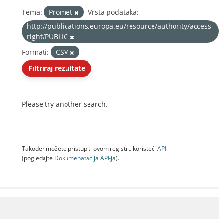
Tema:
Promet
Vrsta podataka:
http://publications.europa.eu/resource/authority/access-
right/PUBLIC
Formati:
CSV
Filtriraj rezultate
Please try another search.
Također možete pristupiti ovom registru koristeći
API
(pogledajte
Dokumenаtаcijа API-jа
).