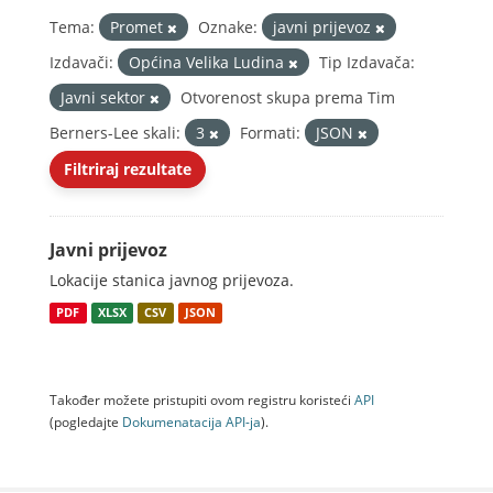
Tema:
Promet
Oznake:
javni prijevoz
Izdavači:
Općina Velika Ludina
Tip Izdavača:
Javni sektor
Otvorenost skupa prema Tim
Berners-Lee skali:
3
Formati:
JSON
Filtriraj rezultate
Javni prijevoz
Lokacije stanica javnog prijevoza.
PDF
XLSX
CSV
JSON
Također možete pristupiti ovom registru koristeći
API
(pogledajte
Dokumenаtаcijа API-jа
).