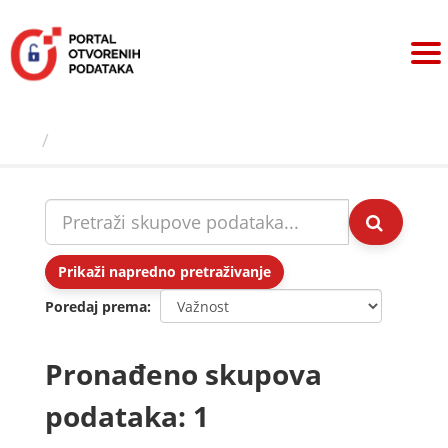
Preskoči
na
sadržaj
Skupovi podаtаkа
Prikaži napredno pretraživanje
Poredaj prema
Pronađeno skupova
podataka: 1