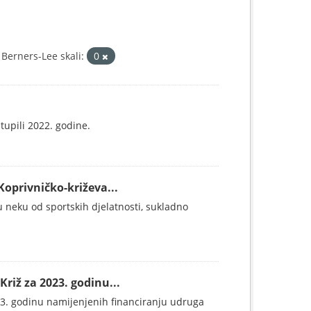
Berners-Lee skali:
0
tupili 2022. godine.
Koprivničko-križeva...
u neku od sportskih djelatnosti, sukladno
riž za 2023. godinu...
23. godinu namijenjenih financiranju udruga