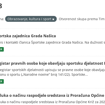
8
ma:
Obrazovanje, kultura i sport
Otvorenost skupa prema Tim 
ortska zajednica Grada Našica
is i kontakti članica Športske zajednice Grada Našica. Na dužnost s
SX
gistar pravnih osoba koje obavljaju sportsku djelatnost 
egistar sportskih djelatnosti upisuju se pravne osobe koje obavljaj
onu o sportu („Narodne novine“ broj 141/22). Sportske...
SX
luka o načinu raspodjele sredstava iz Proračuna Općine K
uka o načinu raspodjele sredstava iz Proračuna Općine Križ za 20