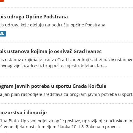
pis udruga Općine Podstrana
is udruga koje djeluju na području općine Podstrana
ML
pis ustanova kojima je osnivač Grad Ivanec
is ustanova kojima je osniva Grad Ivanec koji sadrži naziv ustanove
avnog vijeća, adresu, broj pošte, mjesto, telefon, fax,...
ogram javnih potreba u sportu Grada Korčule
aljan plan raspodjele sredstava za program javnih potreba u spor
onzorstva i donacije
ina Blato, Upravni odjel za opće poslove, upravljanje općinskom im
štvene djelatnosti, temeljem članka 10. t.8. Zakona o pravu...