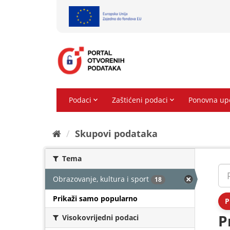
Preskoči
na
sadržaj
Skupovi podаtаkа
Tema
Obrazovanje, kultura i sport
18
Prikaži samo popularno
P
P
Visokovrijedni podaci