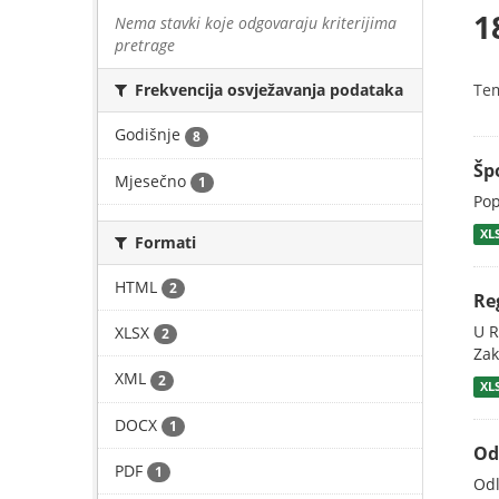
1
Nema stavki koje odgovaraju kriterijima
pretrage
Te
Frekvencija osvježavanja podataka
Godišnje
8
Šp
Mjesečno
1
Pop
XL
Formati
HTML
2
Re
U R
XLSX
2
Zak
XML
2
XL
DOCX
1
Od
PDF
1
Odl