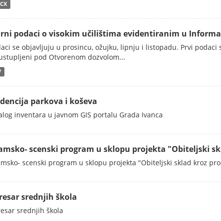
CX
irni podaci o visokim učilištima evidentiranim u Informa
aci se objavljuju u prosincu, ožujku, lipnju i listopadu. Prvi podaci
ustupljeni pod Otvorenom dozvolom...
V
idencija parkova i koševa
alog inventara u javnom GIS portalu Grada Ivanca
amsko- scenski program u sklopu projekta "Obiteljski skl
msko- scenski program u sklopu projekta "Obiteljski sklad kroz pr
resar srednjih škola
esar srednjih škola