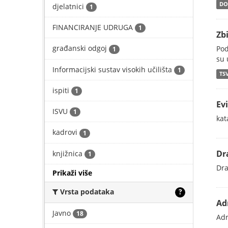
DO
djelatnici
1
FINANCIRANJE UDRUGA
1
Zb
građanski odgoj
Pod
1
su 
Informacijski sustav visokih učilišta
1
TS
ispiti
1
Ev
ISVU
1
kat
kadrovi
1
Dr
knjižnica
1
Dra
Prikaži više
Vrsta podataka
?
Ad
Javno
18
Adr