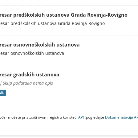
resar predškolskih ustanova Grada Rovinja-Rovigno
esar predškolskih ustanova Grada Rovinja-Rovigno
resar osnovnoškolskih ustanova
esar osnovnoškolskih ustanova
resar gradskih ustanova
j Skup podataka nema opis
ML
đer možete pristupiti ovom registru koristeći
API
(pogledajte
Dokumenаtаcijа AP