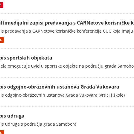
F
ltimedijalni zapisi predavanja s CARNetove korisničke 
is predavanja s CARNetove korisničke konferencije CUC koja imaju
L
pis sportskih objekata
ela omogućuje uvid u sportske objekte na području grada Samobo
pis odgojno-obrazovnih ustanova Grada Vukovara
is odgojno-obrazovnih ustanova Grada Vukovara (vrtići i škole)
pis udruga
is udruga s područja grada Samobora
L