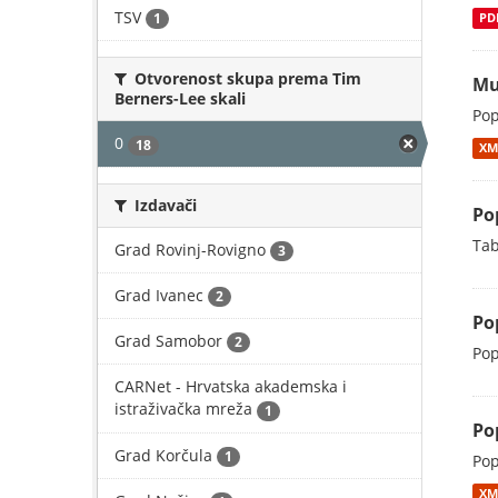
TSV
1
PD
Otvorenost skupa prema Tim
Mu
Berners-Lee skali
Pop
0
18
XM
Izdavači
Po
Tab
Grad Rovinj-Rovigno
3
Grad Ivanec
2
Po
Grad Samobor
2
Pop
CARNet - Hrvatska akademska i
istraživačka mreža
1
Po
Grad Korčula
1
Pop
XM