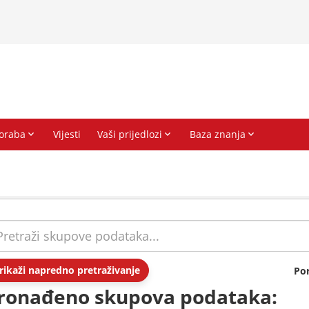
rikaži napredno pretraživanje
Po
ronađeno skupova podataka: