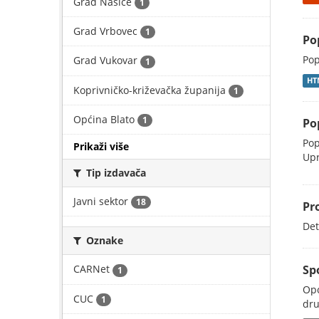
Grad Našice
1
Grad Vrbovec
1
Po
Pop
Grad Vukovar
1
HT
Koprivničko-križevačka županija
1
Općina Blato
1
Po
Pop
Prikaži više
Upr
Tip izdavača
Javni sektor
18
Pr
Det
Oznake
Sp
CARNet
1
Opć
CUC
1
dru