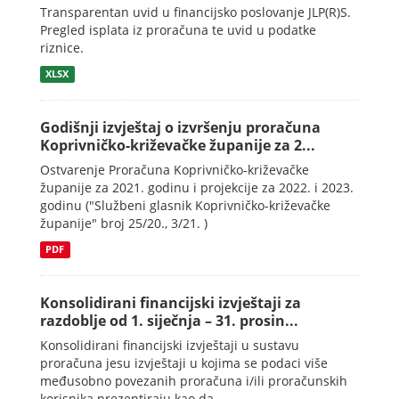
Transparentan uvid u financijsko poslovanje JLP(R)S.
Pregled isplata iz proračuna te uvid u podatke
riznice.
XLSX
Godišnji izvještaj o izvršenju proračuna
Koprivničko-križevačke županije za 2...
Ostvarenje Proračuna Koprivničko-križevačke
županije za 2021. godinu i projekcije za 2022. i 2023.
godinu ("Službeni glasnik Koprivničko-križevačke
županije" broj 25/20., 3/21. )
PDF
Konsolidirani financijski izvještaji za
razdoblje od 1. siječnja – 31. prosin...
Konsolidirani financijski izvještaji u sustavu
proračuna jesu izvještaji u kojima se podaci više
međusobno povezanih proračuna i/ili proračunskih
korisnika prezentiraju kao da...