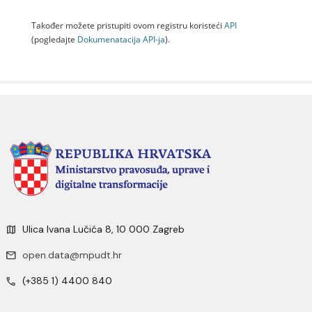
Također možete pristupiti ovom registru koristeći
API
(pogledajte
Dokumenаtаcijа API-jа
).