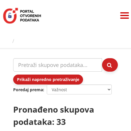
Preskoči
na
sadržaj
Skupovi podаtаkа
Prikaži napredno pretraživanje
Poredaj prema
Pronađeno skupova
podataka: 33