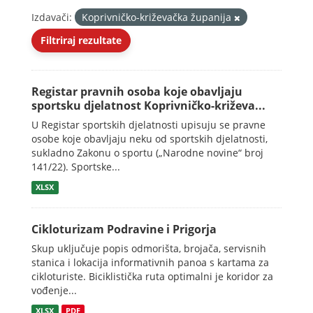
Izdavači:
Koprivničko-križevačka županija
Filtriraj rezultate
Registar pravnih osoba koje obavljaju
sportsku djelatnost Koprivničko-križeva...
U Registar sportskih djelatnosti upisuju se pravne
osobe koje obavljaju neku od sportskih djelatnosti,
sukladno Zakonu o sportu („Narodne novine“ broj
141/22). Sportske...
XLSX
Cikloturizam Podravine i Prigorja
Skup uključuje popis odmorišta, brojača, servisnih
stanica i lokacija informativnih panoa s kartama za
cikloturiste. Biciklistička ruta optimalni je koridor za
vođenje...
XLSX
PDF