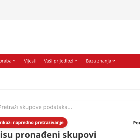
rikaži napredno pretraživanje
Po
isu pronađeni skupovi