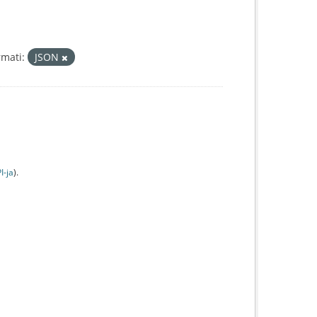
rmati:
JSON
I-jа
).