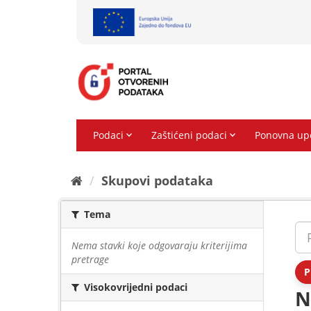
Preskoči
na
sadržaj
Skupovi podаtаkа
Tema
Nema stavki koje odgovaraju kriterijima
pretrage
P
Visokovrijedni podaci
N