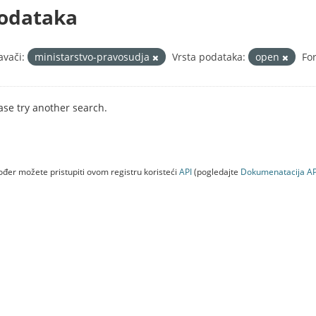
odataka
avači:
ministarstvo-pravosudja
Vrsta podataka:
open
Fo
ase try another search.
đer možete pristupiti ovom registru koristeći
API
(pogledajte
Dokumenаtаcijа AP