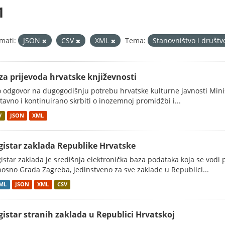
1
mati:
JSON
CSV
XML
Tema:
Stanovništvo i društ
za prijevoda hrvatske književnosti
 odgovor na dugogodišnju potrebu hrvatske kulturne javnosti Minis
tavno i kontinuirano skrbiti o inozemnoj promidžbi i...
V
JSON
XML
gistar zaklada Republike Hrvatske
istar zaklada je središnja elektronička baza podataka koja se vodi
osno Grada Zagreba, jedinstveno za sve zaklade u Republici...
ML
JSON
XML
CSV
gistar stranih zaklada u Republici Hrvatskoj