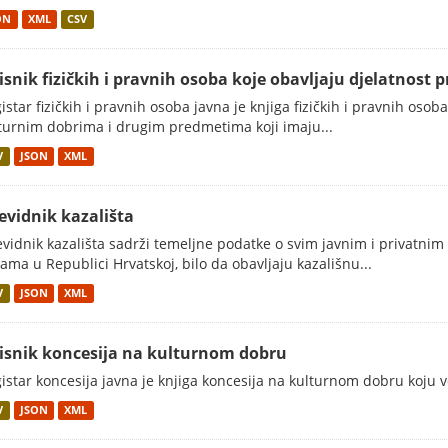
ON
XML
CSV
isnik fizičkih i pravnih osoba koje obavljaju djelatnost 
istar fizičkih i pravnih osoba javna je knjiga fizičkih i pravnih os
turnim dobrima i drugim predmetima koji imaju...
V
JSON
XML
evidnik kazališta
vidnik kazališta sadrži temeljne podatke o svim javnim i privatnim
ama u Republici Hrvatskoj, bilo da obavljaju kazališnu...
V
JSON
XML
isnik koncesija na kulturnom dobru
istar koncesija javna je knjiga koncesija na kulturnom dobru koju v
V
JSON
XML