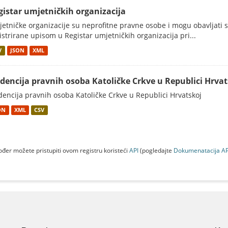
gistar umjetničkih organizacija
etničke organizacije su neprofitne pravne osobe i mogu obavljati 
istrirane upisom u Registar umjetničkih organizacija pri...
V
JSON
XML
idencija pravnih osoba Katoličke Crkve u Republici Hrvat
dencija pravnih osoba Katoličke Crkve u Republici Hrvatskoj
ON
XML
CSV
đer možete pristupiti ovom registru koristeći
API
(pogledajte
Dokumenаtаcijа AP