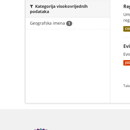
Re
Kategorija visokovrijednih
podataka
Umj
reg
Geografska imena
1
CS
Ev
Evi
JS
Tako