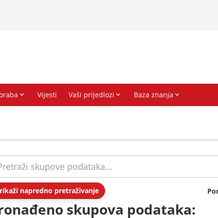
rikaži napredno pretraživanje
Po
ronađeno skupova podataka: