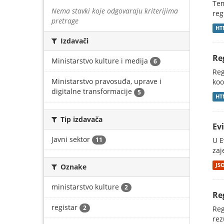
Tem
Nema stavki koje odgovaraju kriterijima
reg
pretrage
HT
Izdavači
Re
Ministarstvo kulture i medija
6
Reg
Ministarstvo pravosuđa, uprave i
koo
digitalne transformacije
5
HT
Tip izdavača
Ev
Javni sektor
11
U E
zaj
JS
Oznake
ministarstvo kulture
2
Re
registar
2
Reg
rez