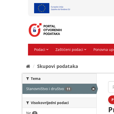
Preskoči
na
sadržaj
Skupovi podаtаkа
Tema
Stanovništvo i društvo
11
P
Visokovrijedni podaci
P
Ne
2