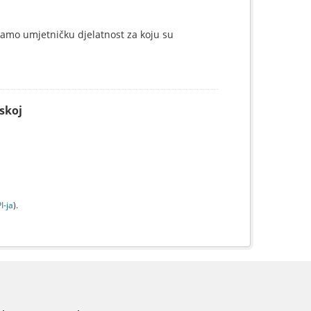
samo umjetničku djelatnost za koju su
skoj
I-jа
).