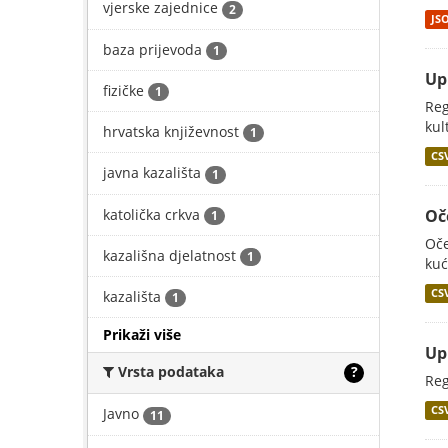
vjerske zajednice
2
JS
baza prijevoda
1
Up
fizičke
1
Reg
kul
hrvatska književnost
1
CS
javna kazališta
1
katolička crkva
Oč
1
Oče
kazališna djelatnost
1
kuć
CS
kazališta
1
Prikaži više
Up
Vrsta podataka
?
Reg
CS
Javno
11