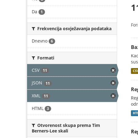
1
Da
1
For
Frekvencija osvježavanja podataka
Dnevno
6
Ba
Kao
Formati
sus
CSV
11
CS
JSON
11
Re
XML
11
Reg
odn
HTML
3
HT
Otvorenost skupa prema Tim
Berners-Lee skali
Re