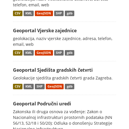
telefon, email, web
CSV
KML
GeoJSON
SHP
gdb
Geoportal Vjerske zajednice
geolokacija, naziv vjerske zajednice, adresa, telefon,
email, web
CSV
KML
GeoJSON
SHP
gdb
Geoportal Sjedišta gradskih četvrti
Geolokacije sjedišta gradskih četvrti grada Zagreba.
CSV
KML
SHP
GeoJSON
gdb
Geoportal Područni uredi
Zakonska ili druga osnova za vođenje: Zakon o
Nacionalnoj infrastrukturi prostornih podataka (NN
56/13, 52/18 i 50/20); Odluka o donošenju Strategije
Nacionalne infrastrukture...