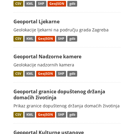
CSV
KML
SHP
GeoJSON
gdb
Geoportal Ljekarne
Geolokacije ljekarni na području grada Zagreba
CSV
KML
GeoJSON
SHP
gdb
Geoportal Nadzorne kamere
Geolokacije nadzornih kamera
CSV
KML
GeoJSON
SHP
gdb
Geoportal granice dopuštenog držanja
domaćih životinja
Prikaz granice dopuštenog držanja domaćih životinja
CSV
KML
GeoJSON
SHP
gdb
Geoportal Kulturne ustanove