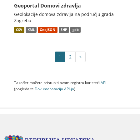
Geoportal Domovi zdravlja
Geolokacije domova zdravlja na području grada
Zagreba
CSV
KML
GeoJSON
SHP
gdb
1
2
»
Također možete pristupiti ovom registru koristeći
API
(pogledajte
Dokumenаtаcijа API-jа
).