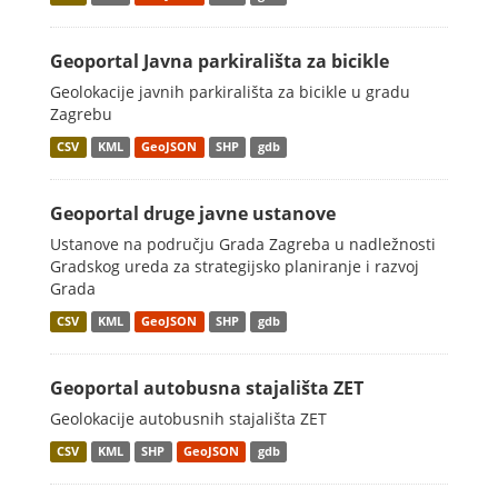
Geoportal Javna parkirališta za bicikle
Geolokacije javnih parkirališta za bicikle u gradu
Zagrebu
CSV
KML
GeoJSON
SHP
gdb
Geoportal druge javne ustanove
Ustanove na području Grada Zagreba u nadležnosti
Gradskog ureda za strategijsko planiranje i razvoj
Grada
CSV
KML
GeoJSON
SHP
gdb
Geoportal autobusna stajališta ZET
Geolokacije autobusnih stajališta ZET
CSV
KML
SHP
GeoJSON
gdb