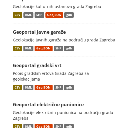
Geolokacije kulturnih ustanova grada Zagreba
CSV
KML
SHP
GeoJSON
gdb
Geoportal Javne garaže
Geolokacije javnih garaža na području grada Zagreba
CSV
KML
GeoJSON
SHP
gdb
Geoportal gradski vrt
Popis gradskih vrtova Grada Zagreba sa
geolokacijama
CSV
KML
GeoJSON
SHP
gdb
Geoportal električne punionice
Geolokacije električnih punionica na području grada
Zagreba
CSV
KML
GeoJSON
SHP
gdb