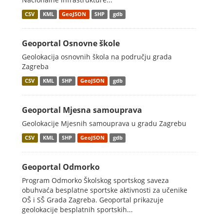
CSV
KML
GeoJSON
SHP
gdb
Geoportal Osnovne škole
Geolokacija osnovnih škola na području grada
Zagreba
CSV
KML
SHP
GeoJSON
gdb
Geoportal Mjesna samouprava
Geolokacije Mjesnih samouprava u gradu Zagrebu
CSV
KML
SHP
GeoJSON
gdb
Geoportal Odmorko
Program Odmorko Školskog sportskog saveza
obuhvaća besplatne sportske aktivnosti za učenike
OŠ i SŠ Grada Zagreba. Geoportal prikazuje
geolokacije besplatnih sportskih...