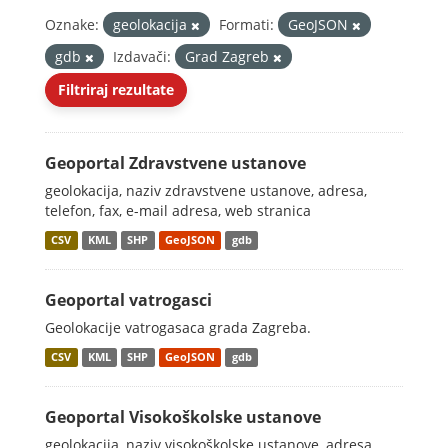
Oznake:
geolokacija
Formati:
GeoJSON
gdb
Izdavači:
Grad Zagreb
Filtriraj rezultate
Geoportal Zdravstvene ustanove
geolokacija, naziv zdravstvene ustanove, adresa,
telefon, fax, e-mail adresa, web stranica
CSV
KML
SHP
GeoJSON
gdb
Geoportal vatrogasci
Geolokacije vatrogasaca grada Zagreba.
CSV
KML
SHP
GeoJSON
gdb
Geoportal Visokoškolske ustanove
geolokacija, naziv visokoškolske ustanove, adresa,