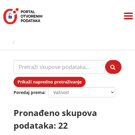
Preskoči
na
sadržaj
Skupovi podаtаkа
Prikaži napredno pretraživanje
Poredaj prema
Pronađeno skupova
podataka: 22