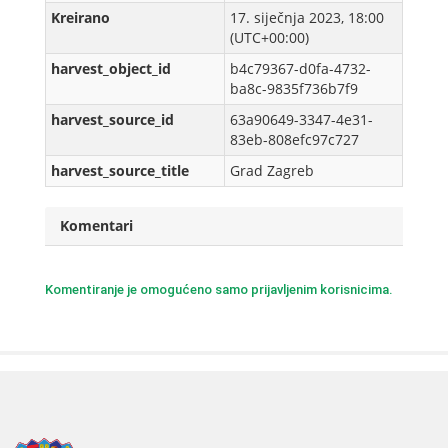
Kreirаno
17. siječnja 2023, 18:00
(UTC+00:00)
harvest_object_id
b4c79367-d0fa-4732-
ba8c-9835f736b7f9
harvest_source_id
63a90649-3347-4e31-
83eb-808efc97c727
harvest_source_title
Grad Zagreb
Komentari