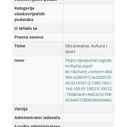
Kategorija
visokovrijednih
podataka
U skladu sa
Pravna osnova
Teme
Obrazovanje, kultura i
sport
Izvor
https://geoportal.zagreb.
hr/Karta.aspx?
tk=1&share_content=460
996.52865972,%2050725
04.0216747;2;1395:100;1
164:100,55:100,53:100,52
:100&hash=AA632327AB
AC44651FBD8284269462
Verzijа
Administrator izdavača
E-pošta administratora