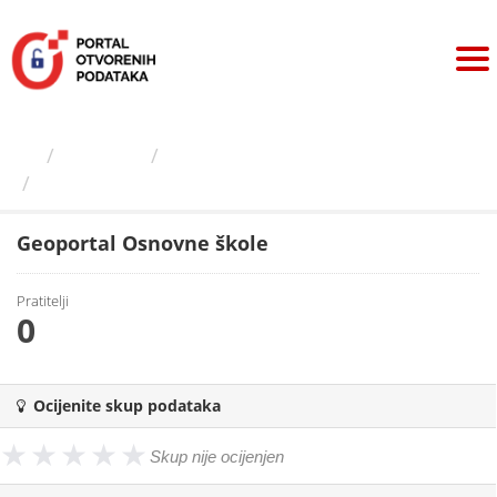
Preskoči
na
sadržaj
Izdavači
Grad Zagreb
Geoportal Osnovne škole
Geoportal Osnovne škole
Pratitelji
0
Ocijenite skup podataka