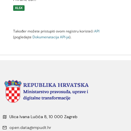
XLSX
Također možete pristupiti ovom registru koristeći
API
(pogledajte
Dokumenаtаcijа API-jа
).