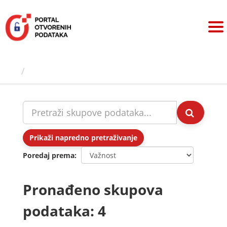
Preskoči
na
sadržaj
Skupovi podаtаkа
Prikaži napredno pretraživanje
Poredaj prema
Pronađeno skupova
podataka: 4