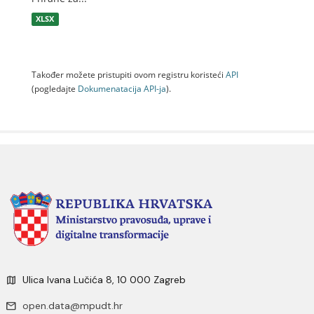
XLSX
Također možete pristupiti ovom registru koristeći
API
(pogledajte
Dokumenаtаcijа API-jа
).