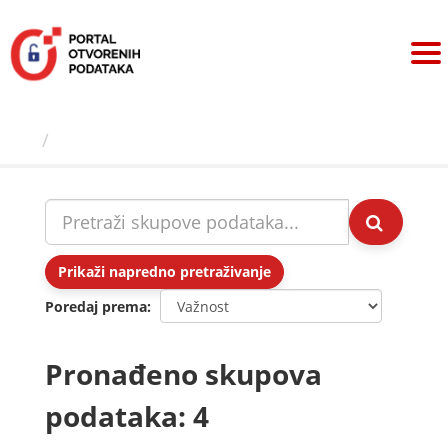
Preskoči
na
sadržaj
Skupovi podаtаkа
Prikaži napredno pretraživanje
Poredaj prema
Pronađeno skupova
podataka: 4