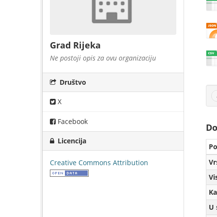
Grad Rijeka
Ne postoji opis za ovu organizaciju
Društvo
X
Facebook
Do
Licencija
Po
Vr
Creative Commons Attribution
Vi
Ka
U 