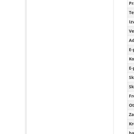
Pr
T
Iz
Ve
Ad
E-
Ko
E-
Sk
Sk
Fr
Ot
Za
Kr
ha