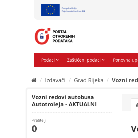
Preskoči
na
sadržaj
Izdavači
Grad Rijeka
Vozni red
Vozni redovi autobusa
Autotroleja - AKTUALNI
Pratitelji
0
V