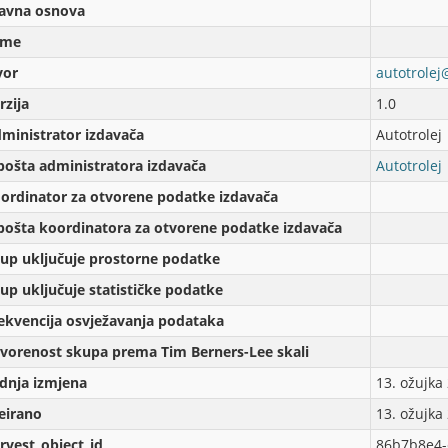
avna osnova
eme
vor
autotrolej
rzijа
1.0
ministrator izdavača
Autotrolej
pošta administratora izdavača
Autotrolej
ordinator za otvorene podatke izdavača
pošta koordinatora za otvorene podatke izdavača
up uključuje prostorne podatke
up uključuje statističke podatke
ekvencija osvježavanja podataka
vorenost skupa prema Tim Berners-Lee skali
dnja izmjena
13. ožujka
eirаno
13. ožujka
rvest_object_id
86b7b8e4-