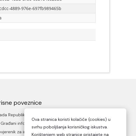
cdcc-4889-976e-697fb989465b
a