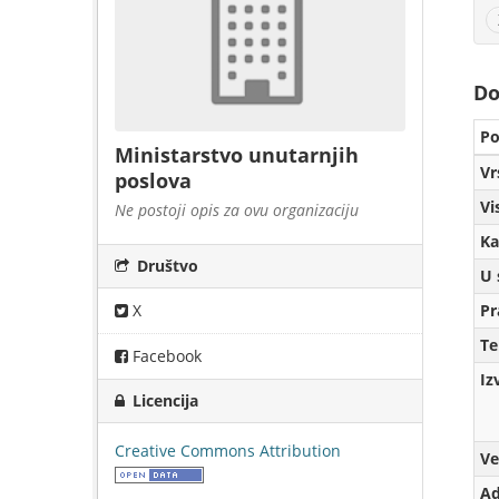
Do
Po
Ministarstvo unutarnjih
Vr
poslova
Vi
Ne postoji opis za ovu organizaciju
Ka
Društvo
U 
Pr
X
T
Facebook
Iz
Licencija
Creative Commons Attribution
Ve
Ad