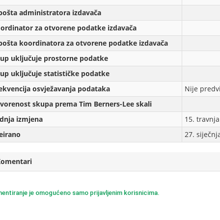
pošta administratora izdavača
ordinator za otvorene podatke izdavača
pošta koordinatora za otvorene podatke izdavača
up uključuje prostorne podatke
up uključuje statističke podatke
ekvencija osvježavanja podataka
Nije predv
vorenost skupa prema Tim Berners-Lee skali
dnja izmjena
15. travnj
eirаno
27. siječn
Komentari