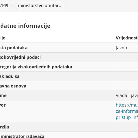
ZPPI
ministarstvo unutar...
datne informacije
lje
Vrijednost
sta podataka
Javno
sokovrijedni podaci
tegorija visokovrijednih podataka
skladu sa
avna osnova
eme
Vlada i jav
vor
https://mu
za-informi
pristup-i
rzijа
ministrator izdavača