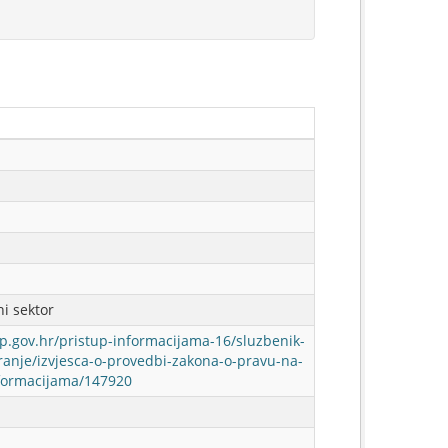
ni sektor
p.gov.hr/pristup-informacijama-16/sluzbenik-
ranje/izvjesca-o-provedbi-zakona-o-pravu-na-
nformacijama/147920