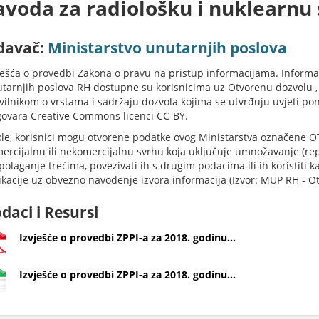
avoda za radiološku i nuklearnu 
davač:
Ministarstvo unutarnjih poslova
ješća o provedbi Zakona o pravu na pristup informacijama. Inform
tarnjih poslova RH dostupne su korisnicima uz Otvorenu dozvolu , 
vilnikom o vrstama i sadržaju dozvola kojima se utvrđuju uvjeti po
ovara Creative Commons licenci CC-BY.
le, korisnici mogu otvorene podatke ovog Ministarstva označene
ercijalnu ili nekomercijalnu svrhu koja uključuje umnožavanje (repr
polaganje trećima, povezivati ih s drugim podacima ili ih koristiti 
ikacije uz obvezno navođenje izvora informacija (Izvor: MUP RH - O
daci i Resursi
Izvješće o provedbi ZPPI-a za 2018. godinu...
Izvješće o provedbi ZPPI-a za 2018. godinu...