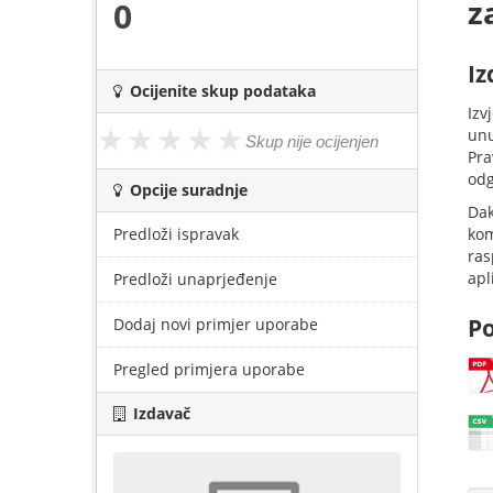
z
0
Iz
Ocijenite skup podataka
Izv
unu
Pra
odg
Opcije suradnje
Dak
Predloži ispravak
kom
ras
apl
Predloži unaprjeđenje
Po
Dodaj novi primjer uporabe
Pregled primjera uporabe
Izdavač