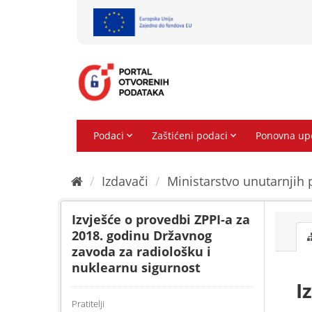
Preskoči
na
sadržaj
Izdavači
Ministarstvo unutarnjih 
Izvješće o provedbi ZPPI-a za
2018. godinu Državnog
zavoda za radiološku i
nuklearnu sigurnost
I
Pratitelji