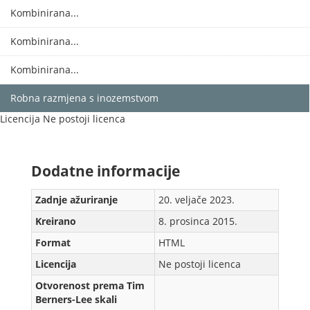
Kombinirana...
Kombinirana...
Kombinirana...
Robna razmjena s inozemstvom
Licencija
Ne postoji licenca
Dodаtne informаcije
Zadnje аžurirаnje
20. veljače 2023.
Kreirаno
8. prosinca 2015.
Formаt
HTML
Licencija
Ne postoji licenca
Otvorenost prema Tim
Berners-Lee skali