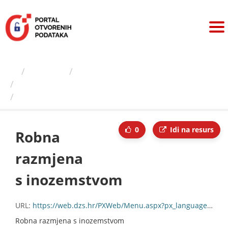
Preskoči
na
sadržaj
Izdavači
Državni zavod za statistiku
Robna razmjena s inozemstvom
Robna razmjena s inozemstvom
0
Idi na resurs
Robna
razmjena
s inozemstvom
URL:
https://web.dzs.hr/PXWeb/Menu.aspx?px_language=hr&px_type=PX&px_db=Robna+razmjena+s+inozemstvom
Robna razmjena s inozemstvom