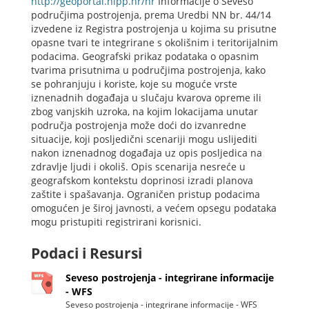
http://geoportal.nipp.hr/hr
Informacije o Seveso
područjima postrojenja, prema Uredbi NN br. 44/14
izvedene iz Registra postrojenja u kojima su prisutne
opasne tvari te integrirane s okolišnim i teritorijalnim
podacima. Geografski prikaz podataka o opasnim
tvarima prisutnima u područjima postrojenja, kako
se pohranjuju i koriste, koje su moguće vrste
iznenadnih događaja u slučaju kvarova opreme ili
zbog vanjskih uzroka, na kojim lokacijama unutar
područja postrojenja može doći do izvanredne
situacije, koji posljedični scenariji mogu uslijediti
nakon iznenadnog događaja uz opis posljedica na
zdravlje ljudi i okoliš. Opis scenarija nesreće u
geografskom kontekstu doprinosi izradi planova
zaštite i spašavanja. Ograničen pristup podacima
omogućen je široj javnosti, a većem opsegu podataka
mogu pristupiti registrirani korisnici.
Podaci i Resursi
Seveso postrojenja - integrirane informacije
- WFS
Seveso postrojenja - integrirane informacije - WFS