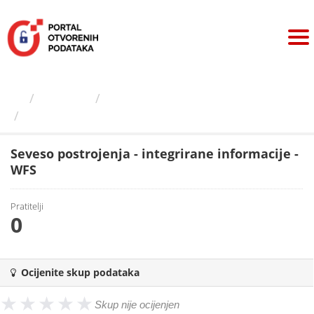
Preskoči
na
sadržaj
Izdavači
Ministarstvo zaštite...
Seveso postrojenja -...
Seveso postrojenja - integrirane informacije -
WFS
Pratitelji
0
Ocijenite skup podataka