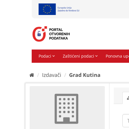
Preskoči
na
sadržaj
Izdavači
Grad Kutina