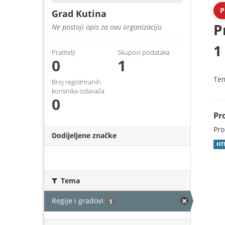
P
Grad Kutina
P
Ne postoji opis za ovu organizaciju
1
Pratitelji
Skupovi podаtаkа
0
1
Te
Broj registriranih
korisnika izdavača
0
Pr
Pro
Dodijeljene značke
HT
Tema
Regije i gradovi
1