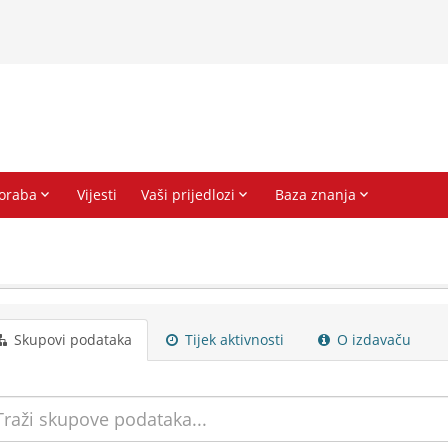
Skupovi podаtаkа
Tijek aktivnosti
O izdavaču