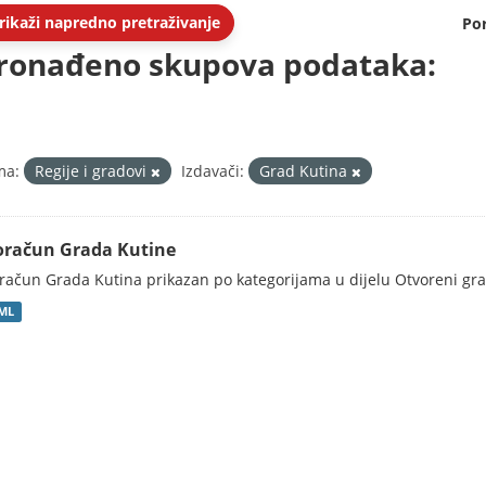
rikaži napredno pretraživanje
Po
ronađeno skupova podataka:
ma:
Regije i gradovi
Izdavači:
Grad Kutina
oračun Grada Kutine
račun Grada Kutina prikazan po kategorijama u dijelu Otvoreni gr
ML