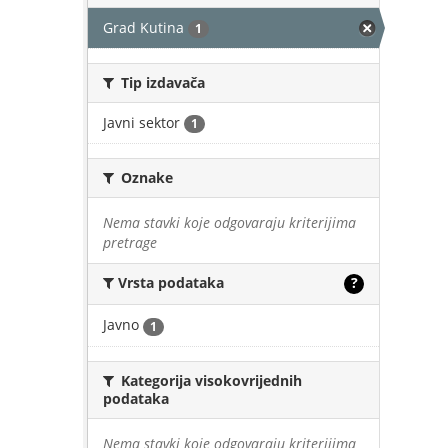
Grad Kutina
1
Tip izdavača
Javni sektor
1
Oznake
Nema stavki koje odgovaraju kriterijima
pretrage
Vrsta podataka
?
Javno
1
Kategorija visokovrijednih
podataka
Nema stavki koje odgovaraju kriterijima