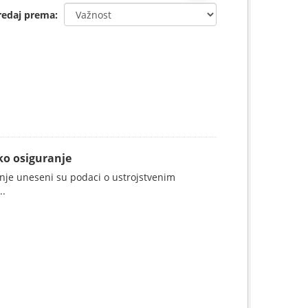
redaj prema
ko osiguranje
anje uneseni su podaci o ustrojstvenim
..