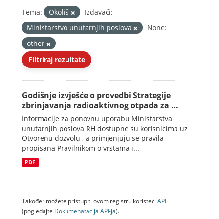
Tema:
Okoliš
Izdavači:
Ministarstvo unutarnjih poslova
None:
other
Filtriraj rezultate
Godišnje izvješće o provedbi Strategije
zbrinjavanja radioaktivnog otpada za ...
Informacije za ponovnu uporabu Ministarstva
unutarnjih poslova RH dostupne su korisnicima uz
Otvorenu dozvolu , a primjenjuju se pravila
propisana Pravilnikom o vrstama i...
PDF
Također možete pristupiti ovom registru koristeći
API
(pogledajte
Dokumenаtаcijа API-jа
).