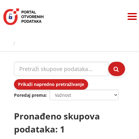
Preskoči
na
sadržaj
Skupovi podаtаkа
Prikaži napredno pretraživanje
Poredaj prema
Pronađeno skupova
podataka: 1