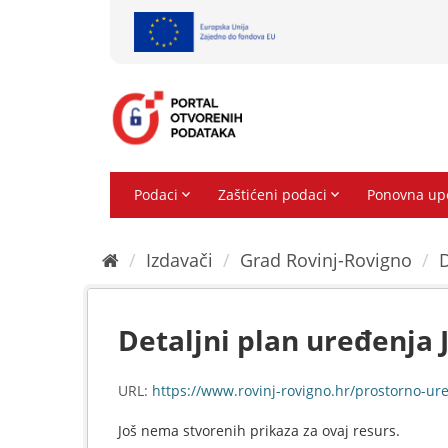
Preskoči
na
sadržaj
Izdavači
Grad Rovinj-Rovigno
D
Detaljni plan uređenja J
URL:
https://www.rovinj-rovigno.hr/prostorno-uredenje-
Još nema stvorenih prikaza za ovaj resurs.