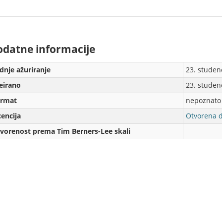
dаtne informаcije
dnje аžurirаnje
23. studen
eirаno
23. studen
rmаt
nepoznato
cencija
Otvorena d
vorenost prema Tim Berners-Lee skali