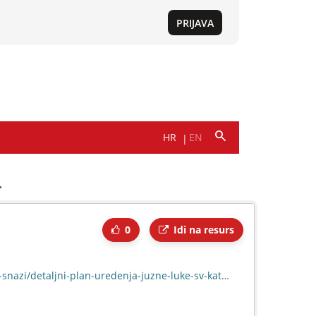
.
0
Idi na resurs
lan-uredenja-juzne-luke-sv-katarina-u-rovinj-rovigno/