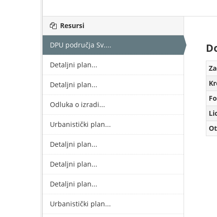
Resursi
DPU područja Sv....
Do
Detaljni plan...
Za
Kr
Detaljni plan...
Fo
Odluka o izradi...
Li
Urbanistički plan...
Ot
Detaljni plan...
Detaljni plan...
Detaljni plan...
Urbanistički plan...