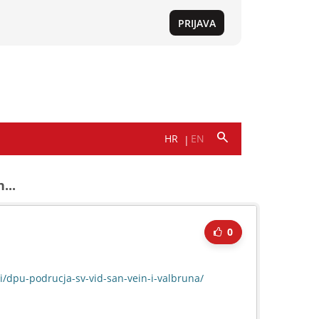
...
0
i/dpu-podrucja-sv-vid-san-vein-i-valbruna/