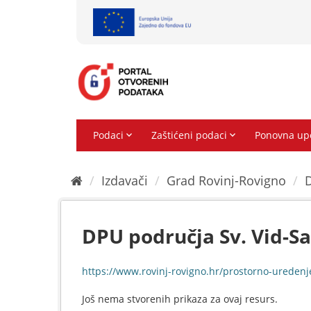
Preskoči
na
sadržaj
Izdavači
Grad Rovinj-Rovigno
D
DPU područja Sv. Vid-Sa
https://www.rovinj-rovigno.hr/prostorno-uredenj
Još nema stvorenih prikaza za ovaj resurs.