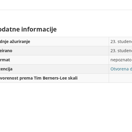
dаtne informаcije
dnje аžurirаnje
23. studen
eirаno
23. studen
rmаt
nepoznato
cencija
Otvorena d
vorenost prema Tim Berners-Lee skali