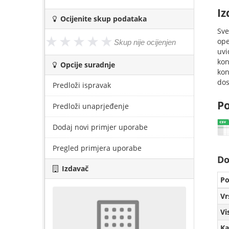
Iz
Ocijenite skup podataka
Sve
ope
uvi
kon
Opcije suradnje
kon
dos
Predloži ispravak
Po
Predloži unaprjeđenje
Dodaj novi primjer uporabe
Pregled primjera uporabe
Do
Izdavač
Po
Vr
Vi
Ka