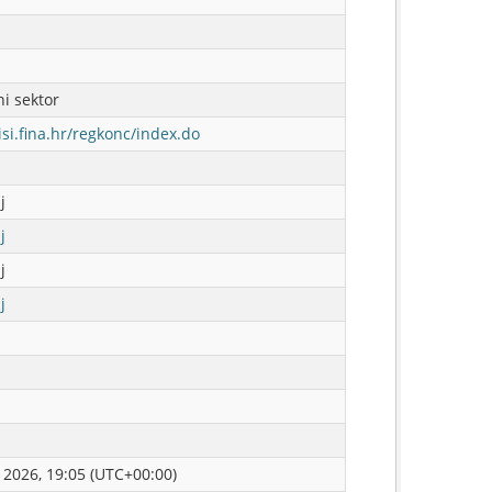
ni sektor
isi.fina.hr/regkonc/index.do
j
j
j
j
a 2026, 19:05 (UTC+00:00)