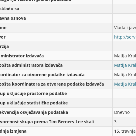
skladu sa
avna osnova
eme
Vlada i jav
vor
http://serv
rzijа
ministrator izdavača
Matija Kral
pošta administratora izdavača
Matija Kral
ordinator za otvorene podatke izdavača
Matija Kral
pošta koordinatora za otvorene podatke izdavača
Matija Kral
up uključuje prostorne podatke
up uključuje statističke podatke
ekvencija osvježavanja podataka
Dnevno
vorenost skupa prema Tim Berners-Lee skali
3
dnja izmjena
15. travnj