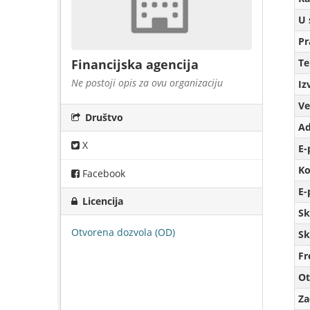
U 
Pr
T
Financijska agencija
Ne postoji opis za ovu organizaciju
Iz
Ve
Društvo
Ad
X
E-
Ko
Facebook
E-
Licencija
Sk
Otvorena dozvola (OD)
Sk
Fr
Ot
Za