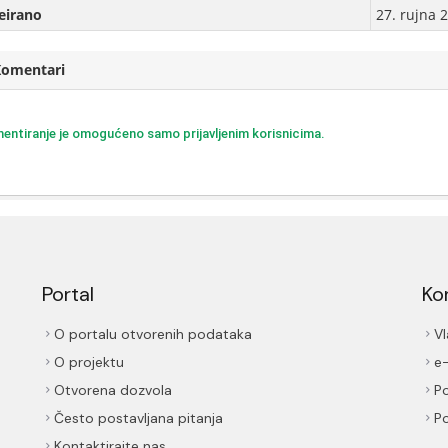
eirаno
27. rujna 
Komentari