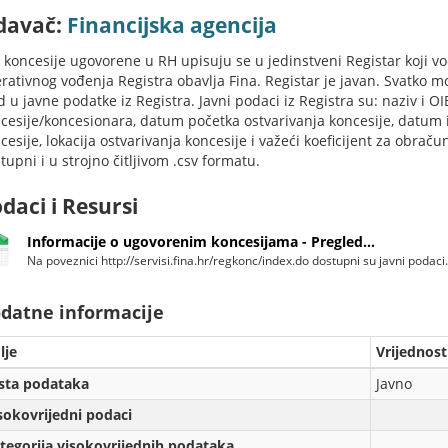
davač:
Financijska agencija
 koncesije ugovorene u RH upisuju se u jedinstveni Registar koji vod
rativnog vođenja Registra obavlja Fina. Registar je javan. Svatko m
d u javne podatke iz Registra. Javni podaci iz Registra su: naziv i OI
cesije/koncesionara, datum početka ostvarivanja koncesije, datum is
cesije, lokacija ostvarivanja koncesije i važeći koeficijent za obrač
tupni i u strojno čitljivom .csv formatu.
daci i Resursi
Informacije o ugovorenim koncesijama - Pregled...
Na poveznici http://servisi.fina.hr/regkonc/index.do dostupni su javni podaci.
datne informacije
lje
Vrijednost
sta podataka
Javno
sokovrijedni podaci
tegorija visokovrijednih podataka