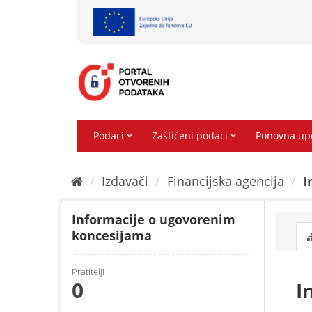
Preskoči
na
sadržaj
Izdavači
Financijska agencija
I
Informacije o ugovorenim
koncesijama
Pratitelji
0
I