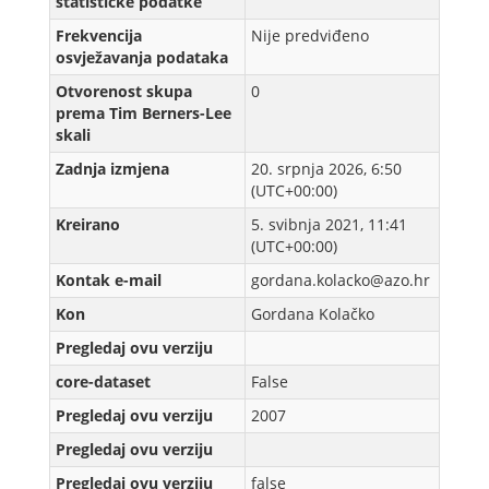
statističke podatke
Frekvencija
Nije predviđeno
osvježavanja podataka
Otvorenost skupa
0
prema Tim Berners-Lee
skali
Zadnja izmjena
20. srpnja 2026, 6:50
(UTC+00:00)
Kreirаno
5. svibnja 2021, 11:41
(UTC+00:00)
Kontak e-mail
gordana.kolacko@azo.hr
Kon
Gordana Kolačko
Pregledaj ovu verziju
core-dataset
False
Pregledaj ovu verziju
2007
Pregledaj ovu verziju
Pregledaj ovu verziju
false