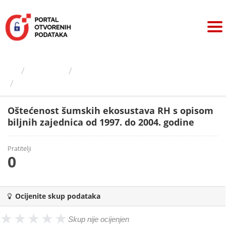
Preskoči
na
sadržaj
Izdavači
Hrvatska agencija za...
Oštećenost šumskih...
Oštećenost šumskih ekosustava RH s opisom
biljnih zajednica od 1997. do 2004. godine
Pratitelji
0
Ocijenite skup podataka