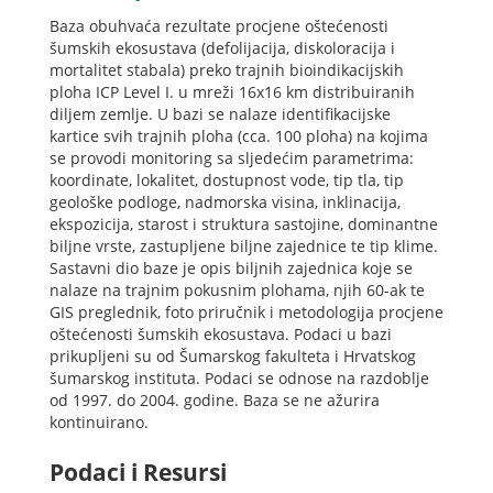
Baza obuhvaća rezultate procjene oštećenosti
šumskih ekosustava (defolijacija, diskoloracija i
mortalitet stabala) preko trajnih bioindikacijskih
ploha ICP Level I. u mreži 16x16 km distribuiranih
diljem zemlje. U bazi se nalaze identifikacijske
kartice svih trajnih ploha (cca. 100 ploha) na kojima
se provodi monitoring sa sljedećim parametrima:
koordinate, lokalitet, dostupnost vode, tip tla, tip
geološke podloge, nadmorska visina, inklinacija,
ekspozicija, starost i struktura sastojine, dominantne
biljne vrste, zastupljene biljne zajednice te tip klime.
Sastavni dio baze je opis biljnih zajednica koje se
nalaze na trajnim pokusnim plohama, njih 60-ak te
GIS preglednik, foto priručnik i metodologija procjene
oštećenosti šumskih ekosustava. Podaci u bazi
prikupljeni su od Šumarskog fakulteta i Hrvatskog
šumarskog instituta. Podaci se odnose na razdoblje
od 1997. do 2004. godine. Baza se ne ažurira
kontinuirano.
Podaci i Resursi