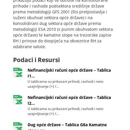
prikazuju podaci koji se odnose na konsolidirane
prihode i rashode podsektora središnje države
prema metodologiji GFS 2001 (što pretpostavlja i
suženi obuhvat sektora opće države) i na
konsolidirani dug sektora opće države prema
metodologiji ESA 2010 (s punim obuhvatom sektora
opće države) te kamatne stope na trezorske zapise
RH i prinose do dospijeća na obveznice RH za
odabrane valute.
Podaci i Resursi
Nefinancijski računi opće države – Tablica
I1...
U tablicama su prikazani prihodi, rashodi i neto
uzajmljivanje (+) /...
Nefinancijski računi opće države – Tablica
I2...
U tablicama su prikazani prihodi, rashodi i neto
uzajmljivanje (+) /...
Dug opće države – Tablica G8a Kamatne