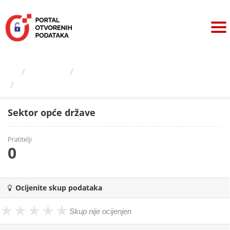
Preskoči
na
sadržaj
Izdavači
Hrvatska narodna banka
Sektor opće države
Sektor opće države
Pratitelji
0
Ocijenite skup podataka