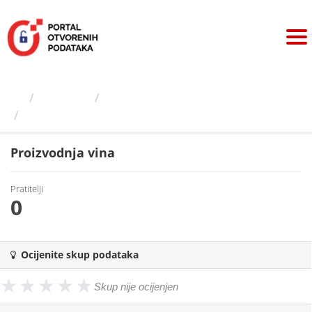
Preskoči
na
sadržaj
Izdavači
Državni zavod za statistiku
Proizvodnja vina
Proizvodnja vina
Pratitelji
0
Ocijenite skup podataka