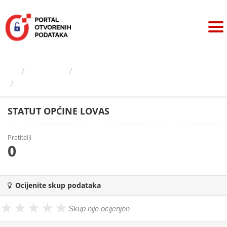
Preskoči
na
sadržaj
Izdavači
Općina Lovas
STATUT OPĆINE LOVAS
STATUT OPĆINE LOVAS
Pratitelji
0
Ocijenite skup podataka