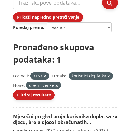
Prikaži napredno pretraživanje
Poredaj prema
Pronađeno skupova
podataka: 1
Formati:
XLSX
Oznake:
korisnici doplatka
None:
open-license
Filtriraj rezultate
Mjesečni pregled broja korisnika doplatka za
djecu, broja djece i obračunatih...
obrada za rujan 2022. (isplata u listopadu 2022.)