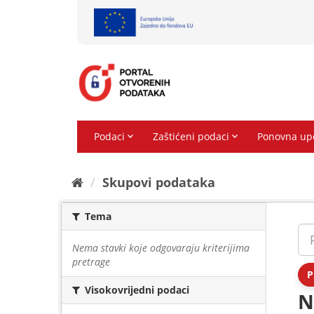
Preskoči
na
sadržaj
Skupovi podаtаkа
Tema
Nema stavki koje odgovaraju kriterijima
pretrage
P
Visokovrijedni podaci
N