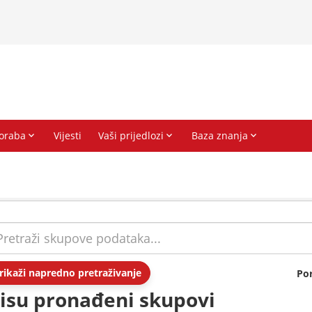
rikaži napredno pretraživanje
Po
isu pronađeni skupovi