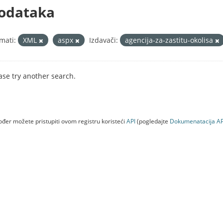
odataka
mati:
XML
aspx
Izdavači:
agencija-za-zastitu-okolisa
ase try another search.
đer možete pristupiti ovom registru koristeći
API
(pogledajte
Dokumenаtаcijа AP