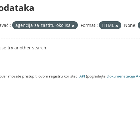
odataka
avači:
agencija-za-zastitu-okolisa
Formati:
HTML
None:
ase try another search.
đer možete pristupiti ovom registru koristeći
API
(pogledajte
Dokumenаtаcijа AP