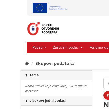
Preskoči
na
sadržaj
Skupovi podаtаkа
Tema
Nema stavki koje odgovaraju kriterijima
pretrage
P
Visokovrijedni podaci
N