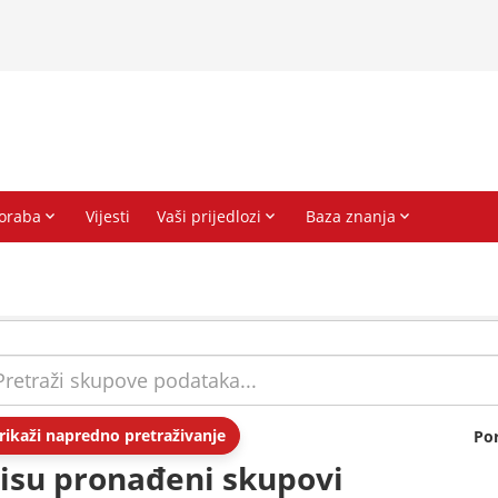
rikaži napredno pretraživanje
Po
isu pronađeni skupovi